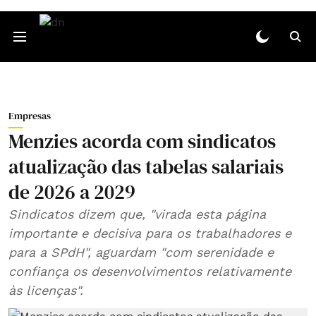
Empresas
Menzies acorda com sindicatos
atualização das tabelas salariais
de 2026 a 2029
Sindicatos dizem que, "virada esta página
importante e decisiva para os trabalhadores e
para a SPdH", aguardam "com serenidade e
confiança os desenvolvimentos relativamente
às licenças".