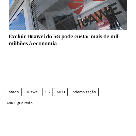
Excluir Huawei do 5G pode custar mais de mil
milhões à economia
Estado
Huawei
5G
MEO
indemnização
Ana Figueiredo