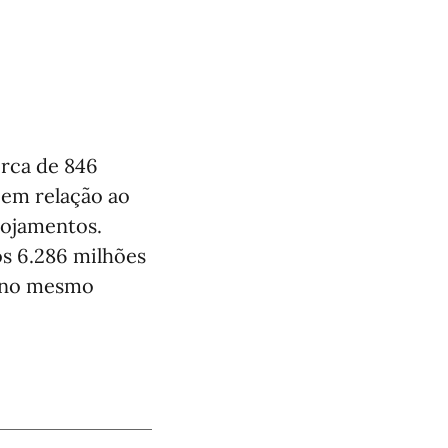
erca de 846
 em relação ao
lojamentos.
os 6.286 milhões
e no mesmo