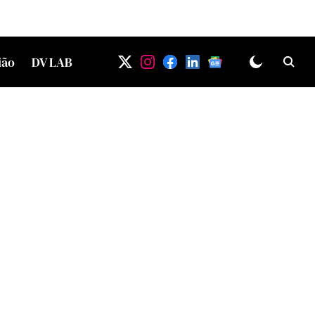
ião
DV LAB