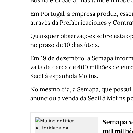
Bósnia e Croácia, mas também nos co
Em Portugal, a empresa produz, esse
através da Prefabricaciones y Contr
Quaisquer observações sobre esta o
no prazo de 10 dias úteis.
Em 19 de dezembro, a Semapa infor
valia de cerca de 400 milhões de eur
Secil à espanhola Molins.
No mesmo dia, a Semapa, que possui e
anunciou a venda da Secil à Molins po
Semapa ve
mil milhõ