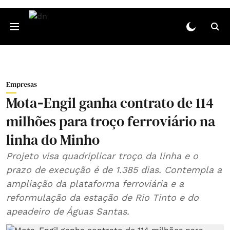
Empresas
Mota‑Engil ganha contrato de 114
milhões para troço ferroviário na
linha do Minho
Projeto visa quadriplicar troço da linha e o
prazo de execução é de 1.385 dias. Contempla a
ampliação da plataforma ferroviária e a
reformulação da estação de Rio Tinto e do
apeadeiro de Águas Santas.