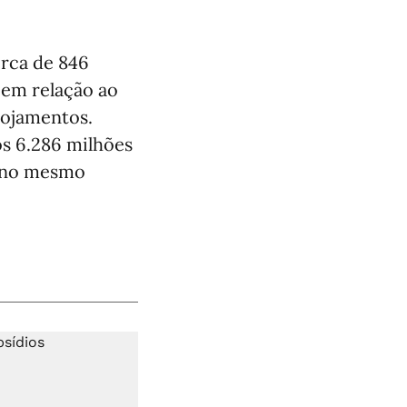
erca de 846
 em relação ao
lojamentos.
os 6.286 milhões
e no mesmo