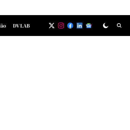
ião
DV LAB