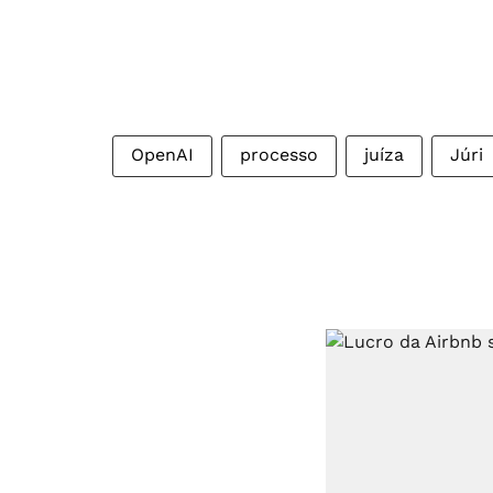
OpenAI
processo
juíza
Júri