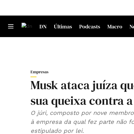
DN
Últimas
Podcasts
Macro
N
Empresas
Musk ataca juíza qu
sua queixa contra 
O júri, composto por nove membros
à empresa da qual fez parte não f
estipulado por lei.