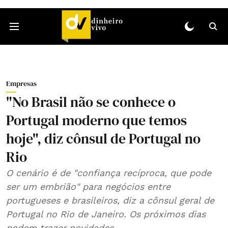
Empresas
"No Brasil não se conhece o
Portugal moderno que temos
hoje", diz cônsul de Portugal no
Rio
O cenário é de "confiança recíproca, que pode
ser um embrião" para negócios entre
portugueses e brasileiros, diz a cônsul geral de
Portugal no Rio de Janeiro. Os próximos dias
podem trazer novidades.