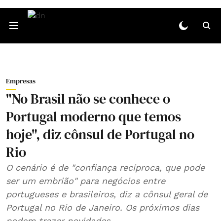
Empresas
"No Brasil não se conhece o
Portugal moderno que temos
hoje", diz cônsul de Portugal no
Rio
O cenário é de "confiança recíproca, que pode
ser um embrião" para negócios entre
portugueses e brasileiros, diz a cônsul geral de
Portugal no Rio de Janeiro. Os próximos dias
podem trazer novidades.