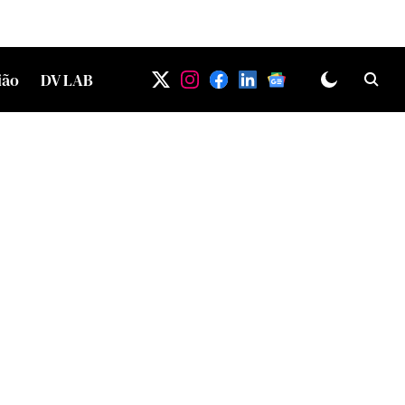
ião
DV LAB