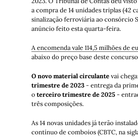
2023. O Tribunal de Contas deu visto
a compra de 14 unidades triplas (42 
sinalização ferroviária ao consórcio
anúncio feito esta quarta-feira.
A encomenda vale 114,5 milhões de e
abaixo do preço base deste concurso 
O novo material circulante
vai chega
trimestre de 2023
- entrega da prime
o
terceiro trimestre de 2025
- entra
três composições.
As 14 novas unidades já terão instala
contínuo de comboios (CBTC, na sigla