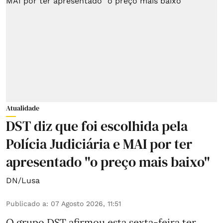
Atualidade
DST diz que foi escolhida pela
Polícia Judiciária e MAI por ter
apresentado "o preço mais baixo"
DN/Lusa
Publicado a
:
07 Agosto 2026, 11:51
O grupo DST afirmou esta sexta-feira ter