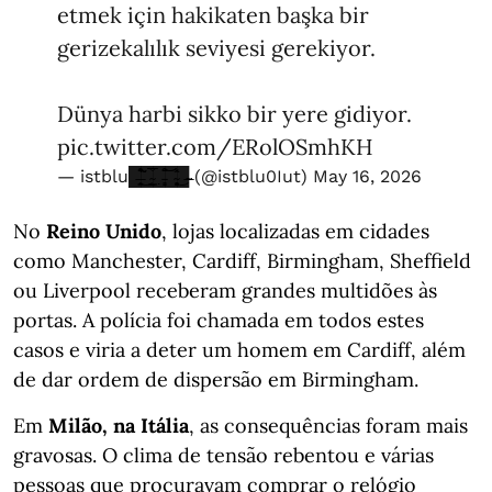
etmek için hakikaten başka bir
gerizekalılık seviyesi gerekiyor.
Dünya harbi sikko bir yere gidiyor.
pic.twitter.com/ERolOSmhKH
— istblu█̶̳̘͛̄̃͒̄̃͜█̴͇̱̅͒̅█̵̻̣̝͒̈̄̈͝͝█̴̞̜̻̝͍̂̽͜█̴̵̴̶ (@istblu0Iut)
May 16, 2026
No
Reino Unido
, lojas localizadas em cidades
como Manchester, Cardiff, Birmingham, Sheffield
ou Liverpool receberam grandes multidões às
portas. A polícia foi chamada em todos estes
casos e viria a deter um homem em Cardiff, além
de dar ordem de dispersão em Birmingham.
Em
Milão, na Itália
, as consequências foram mais
gravosas. O clima de tensão rebentou e várias
pessoas que procuravam comprar o relógio