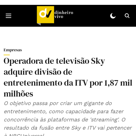
Empresas
Operadora de televisão Sky
adquire divisão de
entretenimento da ITV por 1,87 mil
milhões
O objetivo passa por criar um gigante do
entretenimento, como capacidade para fazer
concorrência às plataformas de 'streaming'. O
resultado da fusão entre Sky e ITV vai pertencer
à NBCUniversal.