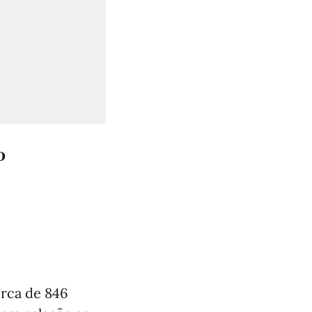
º
erca de 846