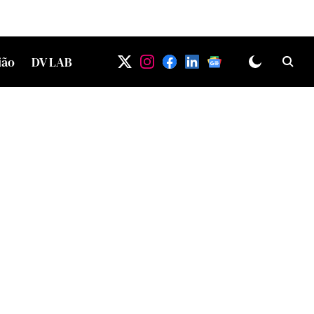
ião
DV LAB