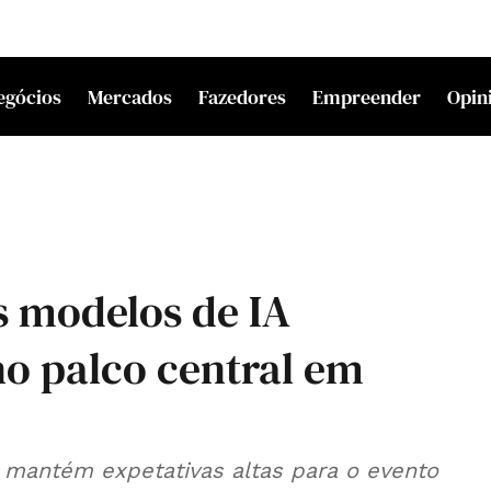
egócios
Mercados
Fazedores
Empreender
Opin
s modelos de IA
no palco central em
antém expetativas altas para o evento