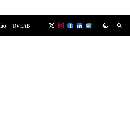
ião
DV LAB