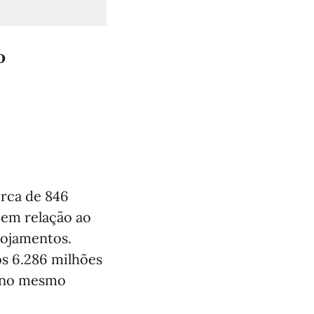
º
erca de 846
 em relação ao
lojamentos.
os 6.286 milhões
e no mesmo