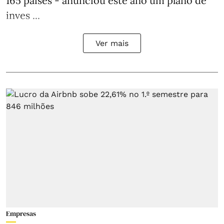
165 países - anunciou este ano um plano de
inves ...
Ver mais
Empresas