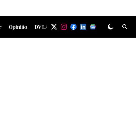
r
Opinião
DV LAB