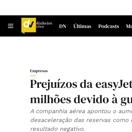
DN
Últimas
Podcasts
M
Empresas
Prejuízos da easyJ
milhões devido à g
A companhia aérea apontou o aume
desaceleração das reservas como o
resultado negativo.