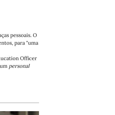
nças pessoais. O
entos, para "uma
ucation Officer
e um
personal