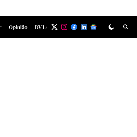
r
Opinião
DV LAB