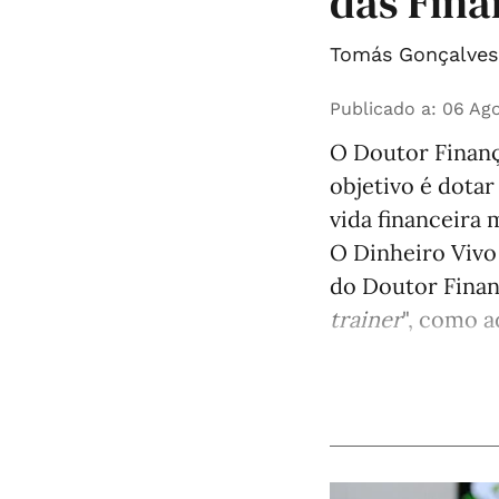
das Fina
Tomás Gonçalves 
Publicado a
:
06 Ago
O Doutor Finanç
objetivo é dota
vida financeira m
O Dinheiro Vivo
do Doutor Finan
trainer
", como a