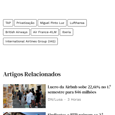
TAP
Privatização
Miguel Pinto Luz
Lufthansa
British Airways
Air France-KLM
Iberia
International Airlines Group (IAG)
Artigos Relacionados
Lucro da Airbnb sobe 22,61% no 1.º
semestre para 846 milhões
DN/Lusa
3 Horas
Sindicatos e RTP reúnem-se 2.ª