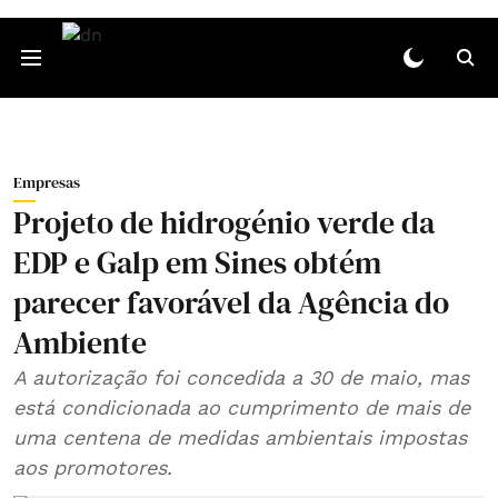
Empresas
Projeto de hidrogénio verde da
EDP e Galp em Sines obtém
parecer favorável da Agência do
Ambiente
A autorização foi concedida a 30 de maio, mas
está condicionada ao cumprimento de mais de
uma centena de medidas ambientais impostas
aos promotores.