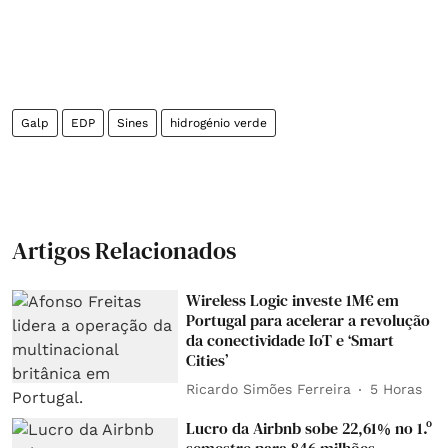
Galp
EDP
Sines
hidrogénio verde
Artigos Relacionados
Wireless Logic investe 1M€ em
Portugal para acelerar a revolução
da conectividade IoT e ‘Smart
Cities’
Ricardo Simões Ferreira
5 Horas
Lucro da Airbnb sobe 22,61% no 1.º
semestre para 846 milhões