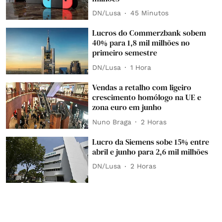
DN/Lusa
45 Minutos
Lucros do Commerzbank sobem
40% para 1,8 mil milhões no
primeiro semestre
DN/Lusa
1 Hora
Vendas a retalho com ligeiro
crescimento homólogo na UE e
zona euro em junho
Nuno Braga
2 Horas
Lucro da Siemens sobe 15% entre
abril e junho para 2,6 mil milhões
DN/Lusa
2 Horas