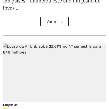
165 países - anunciou este ano um plano de
inves ...
Ver mais
Empresas