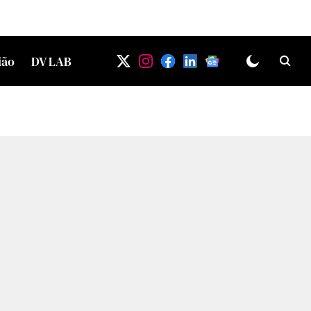
ião
DV LAB