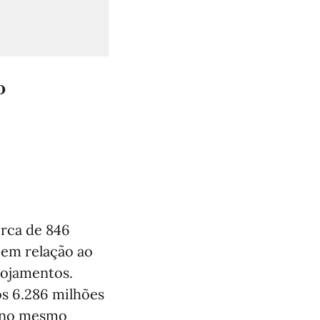
º
erca de 846
 em relação ao
lojamentos.
os 6.286 milhões
e no mesmo