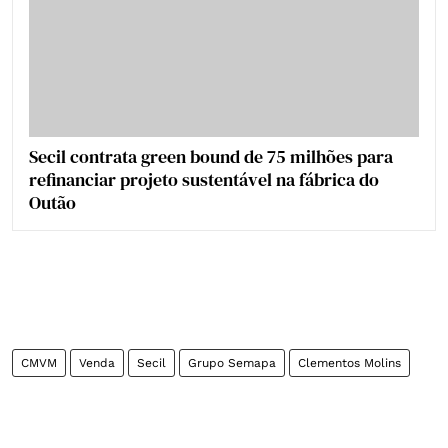
Secil contrata green bound de 75 milhões para
refinanciar projeto sustentável na fábrica do
Outão
CMVM
Venda
Secil
Grupo Semapa
Clementos Molins