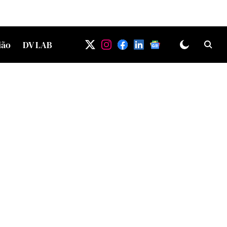
ião
DV LAB