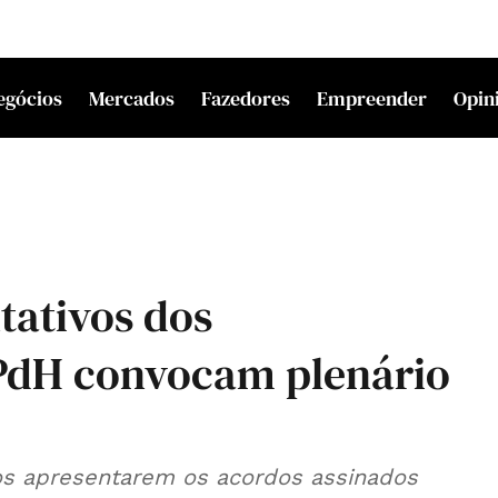
egócios
Mercados
Fazedores
Empreender
Opin
tativos dos
SPdH convocam plenário
tos apresentarem os acordos assinados