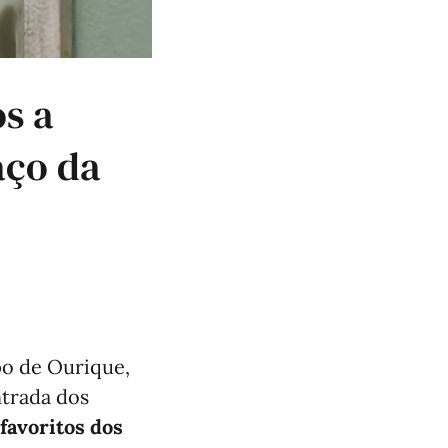
s a
aço da
o de Ourique,
ntrada dos
favoritos dos