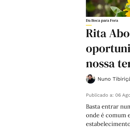
Da Boca para Fora
Rita Abo
oportun
nossa te
Nuno Tibiriç
Publicado a
:
06 Ago
Basta entrar n
onde é comum en
estabeleciment