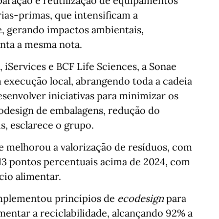
eparação e reutilização de equipamentos
ias-primas, que intensificam a
e, gerando impactos ambientais,
enta a mesma nota.
iServices e BCF Life Sciences, a Sonae
execução local, abrangendo toda a cadeia
esenvolver iniciativas para minimizar os
codesign de embalagens, redução do
s, esclarece o grupo.
 melhorou a valorização de resíduos, com
 13 pontos percentuais acima de 2024, com
cio alimentar.
implementou princípios de
ecodesign
para
entar a reciclabilidade, alcançando 92% a