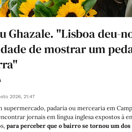
u Ghazale. "Lisboa deu-no
idade de mostrar um ped
rra"
á
sto 2026, 21:47
um supermercado, padaria ou mercearia em Camp
contrar jornais em língua inglesa expostos à e
os,
para perceber que o bairro se tornou um dos 