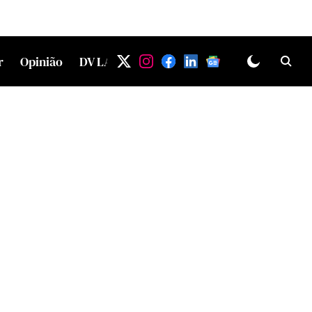
r
Opinião
DV LAB