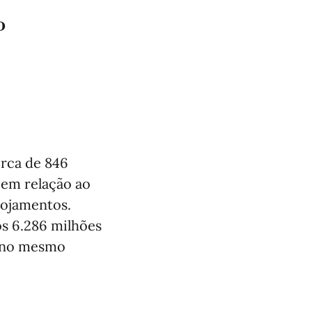
º
erca de 846
 em relação ao
lojamentos.
os 6.286 milhões
e no mesmo