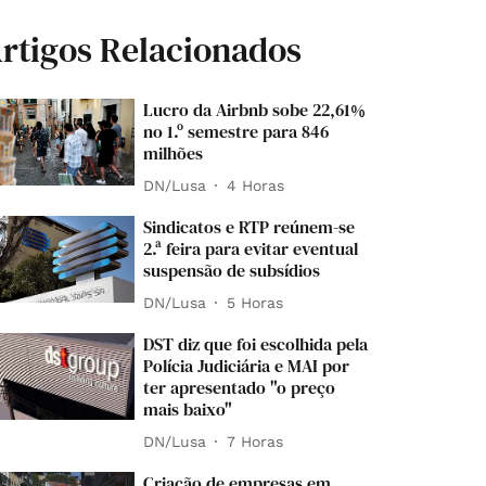
rtigos Relacionados
Lucro da Airbnb sobe 22,61%
no 1.º semestre para 846
milhões
DN/Lusa
4 Horas
Sindicatos e RTP reúnem-se
2.ª feira para evitar eventual
suspensão de subsídios
DN/Lusa
5 Horas
DST diz que foi escolhida pela
Polícia Judiciária e MAI por
ter apresentado "o preço
mais baixo"
DN/Lusa
7 Horas
Criação de empresas em