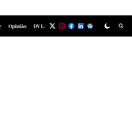
r
Opinião
DV LAB