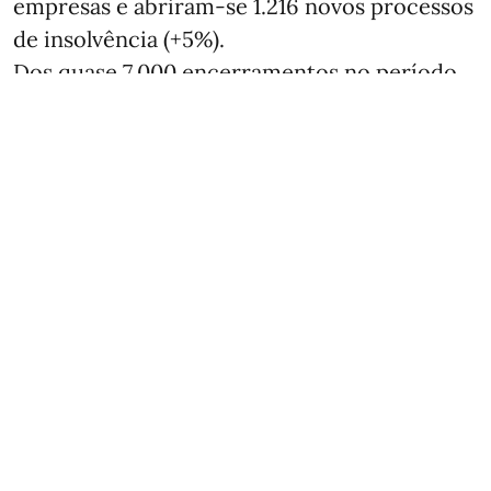
empresas e abriram‑se 1.216 novos processos
de insolvência (+5%).
Dos quase 7.000 encerramentos no período,
51% pertencem a serviços empresariais,
retalho, s ...
Ver mais