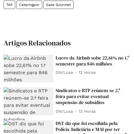
TAP
Cateringpor
Gate Gourmet
Artigos Relacionados
Lucro da Airbnb sobe 22,61% no 1.º
semestre para 846 milhões
DN/Lusa
12 Horas
Sindicatos e RTP reúnem-se 2.ª
feira para evitar eventual
suspensão de subsídios
DN/Lusa
13 Horas
DST diz que foi escolhida pela
Polícia Judiciária e MAI por ter