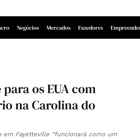
acro
Negócios
Mercados
Fazedores
Empreende
 para os EUA com
rio na Carolina do
 em Fayetteville “funcionará como um