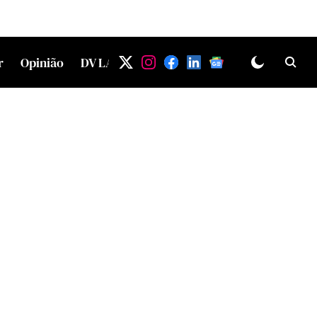
r
Opinião
DV LAB