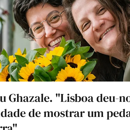
u Ghazale. "Lisboa deu-no
idade de mostrar um ped
rra"