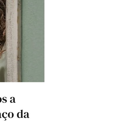
s a
aço da