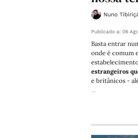
Nuno Tibiriç
Publicado a
:
06 Ago
Basta entrar n
onde é comum en
estabeleciment
estrangeiros qu
e britânicos - a
...