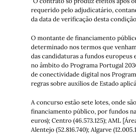
"O contrato só produz efeitos após 
requerido pelo adjudicatário, contan
da data de verificação desta condição
O montante de financiamento público 
determinado nos termos que venham a
das candidaturas a fundos europeus
no âmbito do Programa Portugal 203
de conectividade digital nos Progra
regras sobre auxílios de Estado aplicá
A concurso estão sete lotes, onde s
financiamento público, por fundos na
euros); Centro (46.573.125); AML [Áre
Alentejo (52.816.740); Algarve (12.005