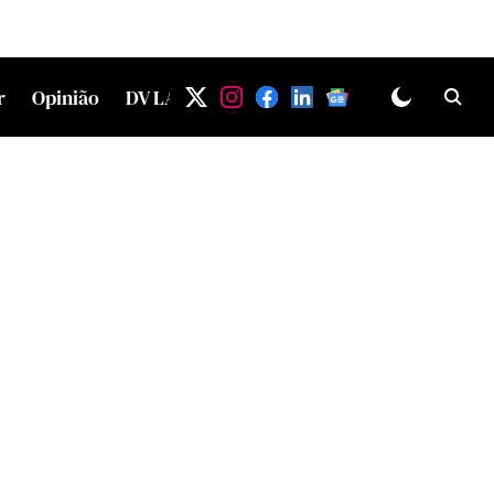
r
Opinião
DV LAB