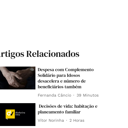
rtigos Relacionados
Despesa com Complemento
Solidário para Idosos
desacelera e número de
beneficiários também
Fernanda Câncio
39 Minutos
Decisões de vida: habitação e
planeamento familiar
Vítor Norinha
2 Horas