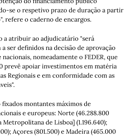
obtenção do financiamento público
do-se o respetivo prazo de duração a partir
", refere o caderno de encargos.
a atribuir ao adjudicatário "será
 ser definidos na decisão de aprovação
 e nacionais, nomeadamente o FEDER, que
0 prevê apoiar investimentos em matéria
mas Regionais e em conformidade com as
veis".
ão fixados montantes máximos de
cionais e europeus: Norte (46.288.800
a Metropolitana de Lisboa] (1.196.640);
.100); Açores (801.500) e Madeira (465.000