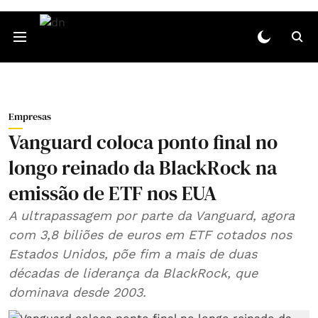
Empresas
Vanguard coloca ponto final no
longo reinado da BlackRock na
emissão de ETF nos EUA
A ultrapassagem por parte da Vanguard, agora
com 3,8 biliões de euros em ETF cotados nos
Estados Unidos, põe fim a mais de duas
décadas de liderança da BlackRock, que
dominava desde 2003.