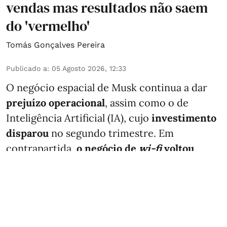
vendas mas resultados não saem
do 'vermelho'
Tomás Gonçalves Pereira
Publicado a
:
05 Agosto 2026, 12:33
O negócio espacial de Musk continua a dar
prejuízo operacional
, assim como o de
Inteligência Artificial (IA), cujo
investimento
disparou
no segundo trimestre. Em
contrapartida,
o negócio de
wi-fi
voltou
crescer
.
A SpaceX conta com os negócios da xAI
(desenvolve o Grok, motor de Inteligência
Artif ...