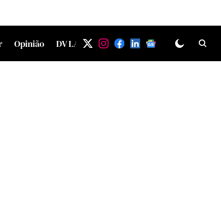
r
Opinião
DV LAB