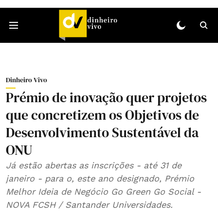
Dinheiro Vivo
Prémio de inovação quer projetos
que concretizem os Objetivos de
Desenvolvimento Sustentável da
ONU
Já estão abertas as inscrições - até 31 de
janeiro - para o, este ano designado, Prémio
Melhor Ideia de Negócio Go Green Go Social -
NOVA FCSH / Santander Universidades.