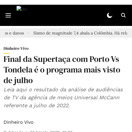
danos
Sismo de magnitude 7,4 abala a Colômbia. Há relatos de fe
Dinheiro Vivo
Final da Supertaça com Porto Vs
Tondela é o programa mais visto
de julho
Leia aqui o resultado da análise de audiências
de TV da agência de meios Universal McCann
referente a julho de 2022.
Dinheiro Vivo