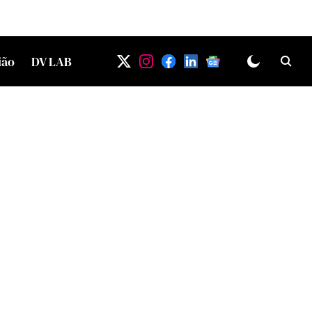
ião
DV LAB