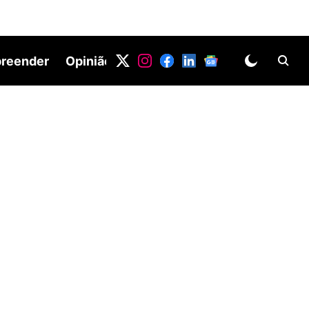
reender
Opinião
DV LAB