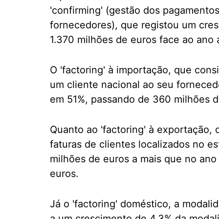
'confirming' (gestão dos pagamento
fornecedores), que registou um cre
1.370 milhões de euros face ao ano an
O 'factoring' à importação, que con
um cliente nacional ao seu forneced
em 51%, passando de 360 milhões de
Quanto ao 'factoring' à exportação,
faturas de clientes localizados no e
milhões de euros a mais que no ano a
euros.
Já o 'factoring' doméstico, a modal
a um crescimento de 4,3% da modal