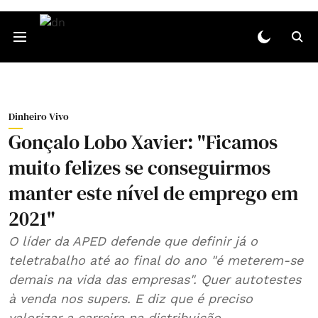
Dinheiro Vivo
Gonçalo Lobo Xavier: "Ficamos
muito felizes se conseguirmos
manter este nível de emprego em
2021"
O líder da APED defende que definir já o
teletrabalho até ao final do ano "é meterem-se
demais na vida das empresas". Quer autotestes
à venda nos supers. E diz que é preciso
valorizar a carreira na distribuição.