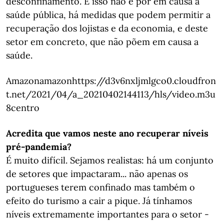
desconfinamento. E isso não é pôr em causa a
saúde pública, há medidas que podem permitir a
recuperação dos lojistas e da economia, e deste
setor em concreto, que não põem em causa a
saúde.
Amazonamazonhttps://d3v6nxljmlgco0.cloudfron
t.net/2021/04/a_20210402144113/hls/video.m3u
8centro
Acredita que vamos neste ano recuperar níveis
pré-pandemia?
É muito difícil. Sejamos realistas: há um conjunto
de setores que impactaram... não apenas os
portugueses terem confinado mas também o
efeito do turismo a cair a pique. Já tínhamos
níveis extremamente importantes para o setor -