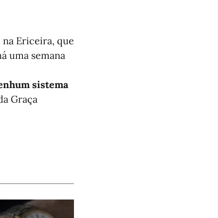
 na Ericeira, que
 há uma semana
 nenhum sistema
 da Graça