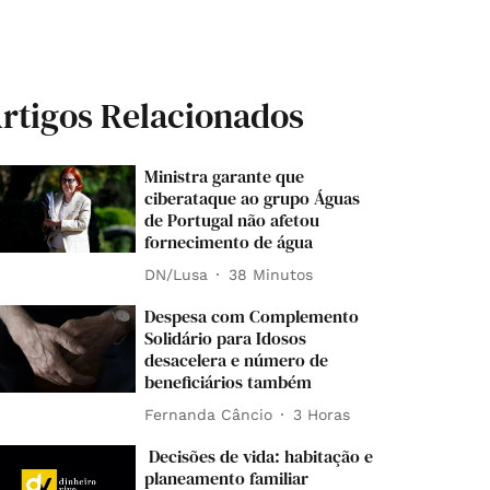
rtigos Relacionados
Ministra garante que
ciberataque ao grupo Águas
de Portugal não afetou
fornecimento de água
DN/Lusa
38 Minutos
Despesa com Complemento
Solidário para Idosos
desacelera e número de
beneficiários também
Fernanda Câncio
3 Horas
Decisões de vida: habitação e
planeamento familiar