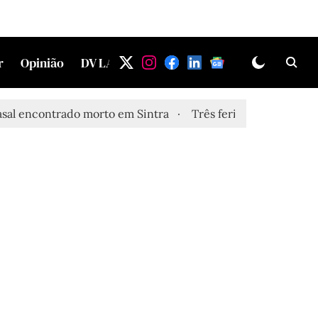
r
Opinião
DV LAB
ontrado morto em Sintra
Três feridos graves após inalaç