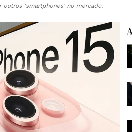
çar outros 'smartphones' no mercado.
A