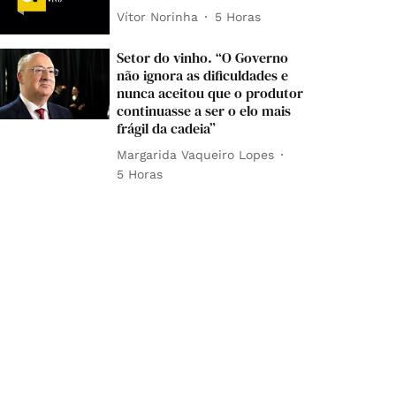
Vítor Norinha
5 Horas
Setor do vinho. “O Governo
não ignora as dificuldades e
nunca aceitou que o produtor
continuasse a ser o elo mais
frágil da cadeia”
Margarida Vaqueiro Lopes
5 Horas