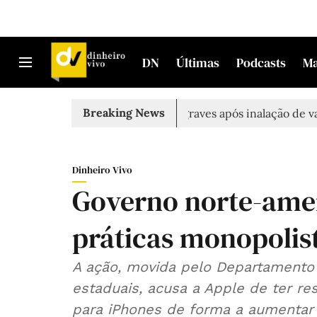
DN
Últimas
Podcasts
M
Breaking News
 em Sintra
Três feridos graves após inalação de vapores 
Dinheiro Vivo
Governo norte-ame
práticas monopolis
A ação, movida pelo Departamento 
estaduais, acusa a Apple de ter re
para iPhones de forma a aumentar