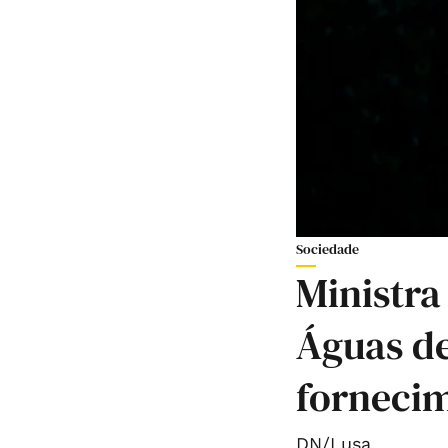
Sociedade
Ministra
Águas de
forneci
DN/Lusa