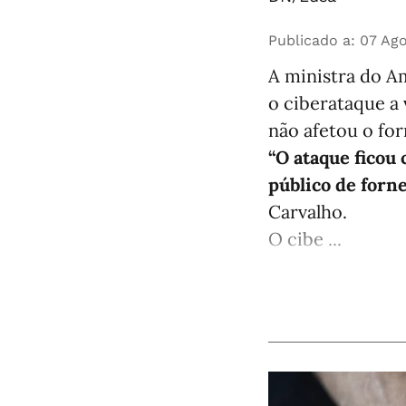
Publicado a
:
07 Ago
A ministra do Am
o ciberataque a
não afetou o fo
“O ataque ficou
público de forn
Carvalho.
O cibe ...