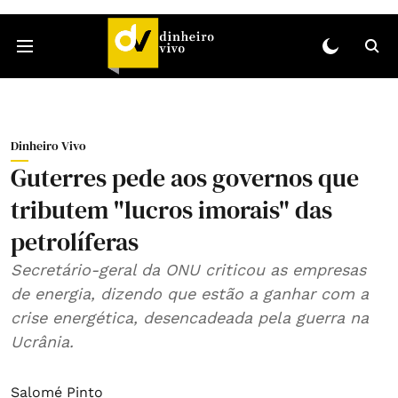
Dinheiro Vivo
Guterres pede aos governos que
tributem "lucros imorais" das
petrolíferas
Secretário-geral da ONU criticou as empresas
de energia, dizendo que estão a ganhar com a
crise energética, desencadeada pela guerra na
Ucrânia.
Salomé Pinto