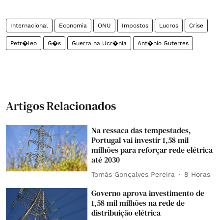
Internacional
Economia
ONU
Impostos
Lucros
Crise
Petr�leo
G�s
Guerra na Ucr�nia
Ant�nio Guterres
Artigos Relacionados
Na ressaca das tempestades,
Portugal vai investir 1,58 mil
milhões para reforçar rede elétrica
até 2030
Tomás Gonçalves Pereira
8 Horas
Governo aprova investimento de
1,58 mil milhões na rede de
distribuição elétrica