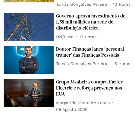
Tomás Gonçalves Pereira
10 Horas
Governo aprova investimento de
1,58 mil milhões na rede de
distribuição elétrica
DN/Lusa
13 Horas
Doutor Finanças lança 'personal
trainer' das Finanças Pessoais
Tomás Gonçalves Pereira
15 Horas
Grupo Visabeira compra Carter
Electric e reforça presença nos
EUA
Margarida Vaqueiro Lopes
05 Agosto 2026