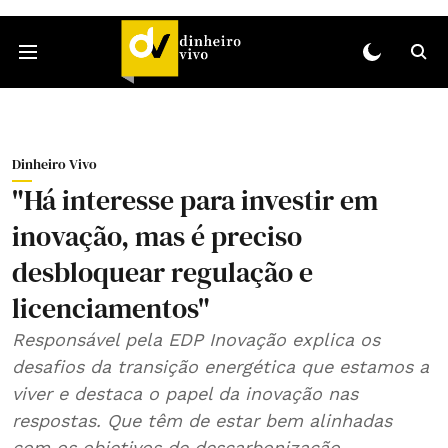
Dinheiro Vivo
"Há interesse para investir em
inovação, mas é preciso
desbloquear regulação e
licenciamentos"
Responsável pela EDP Inovação explica os
desafios da transição energética que estamos a
viver e destaca o papel da inovação nas
respostas. Que têm de estar bem alinhadas
com os objetivos de descarbonização.