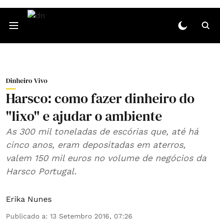
Dinheiro Vivo
Harsco: como fazer dinheiro do
"lixo" e ajudar o ambiente
As 300 mil toneladas de escórias que, até há
cinco anos, eram depositadas em aterros,
valem 150 mil euros no volume de negócios da
Harsco Portugal.
Erika Nunes
Publicado a
:
13 Setembro 2016, 07:26