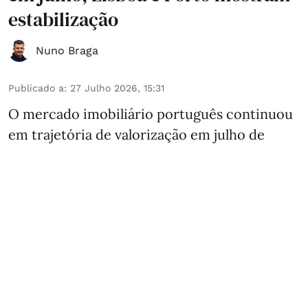
estabilização
Nuno Braga
Publicado a
:
27 Julho 2026, 15:31
O mercado imobiliário português continuou
em trajetória de valorização em julho de
2026, tanto na compra como no
arrendamento, mas com dinâmicas cada vez
mais diferenciadas entre regiões, indica o
relatório mensal do Imovirtual.
O preço médio anunciado para venda atingiu
os 435.000 euros, mais 1,4% face a junho e
2,4% em relação a julho de 2025. No
arrendamento, o preço médio subiu para ...