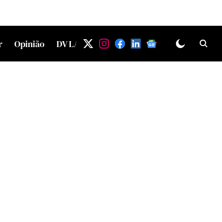
r
Opinião
DV LAB