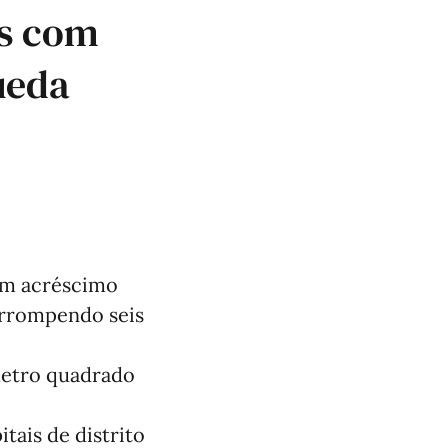
as com
ueda
um acréscimo
errompendo seis
metro quadrado
tais de distrito