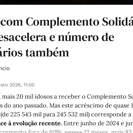
 com Complemento Solidá
esacelera e número de
iários também
ncio
sto 2026, 11:00
, mais 20 mil idosos a receber o Complemento So
s do ano passado. Mas este acréscimo de quase
 (de 225 543 mil para 245 532 mil) corresponde a
ace à evolução recente.
Entre junho de 2024 e ju
cremento fora de 60%: nesses 12 meses, mais 83 8