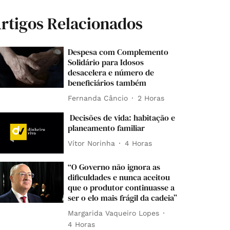
rtigos Relacionados
Despesa com Complemento
Solidário para Idosos
desacelera e número de
beneficiários também
Fernanda Câncio
2 Horas
Decisões de vida: habitação e
planeamento familiar
Vítor Norinha
4 Horas
“O Governo não ignora as
dificuldades e nunca aceitou
que o produtor continuasse a
ser o elo mais frágil da cadeia”
Margarida Vaqueiro Lopes
4 Horas