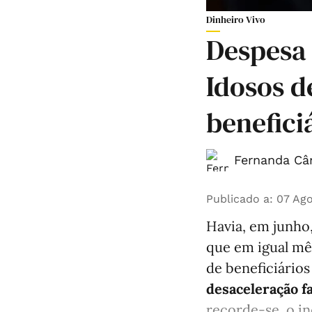
Dinheiro Vivo
Despesa
Idosos d
benefic
Fernanda Câ
Publicado a
:
07 Ago
Havia, em junho
que em igual mê
de beneficiários
desaceleração f
recorde-se, o in