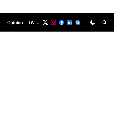
r
Opinião
DV LAB