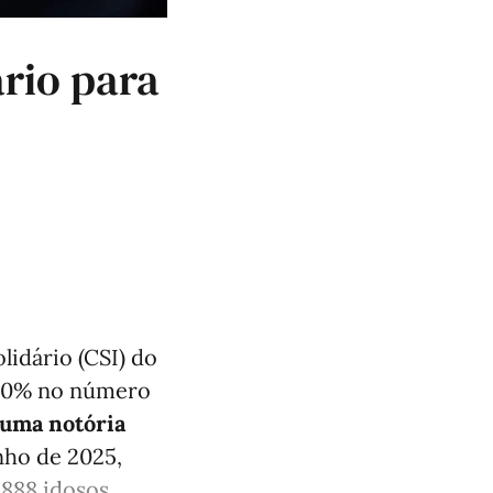
rio para
lidário (CSI) do
 10% no número
uma notória
nho de 2025,
88 idosos ...