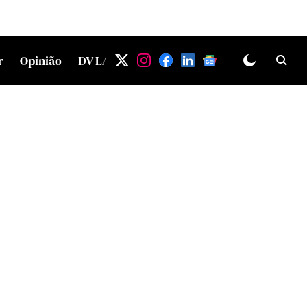
r
Opinião
DV LAB