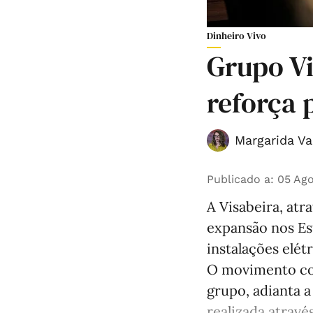
Dinheiro Vivo
Grupo Vi
reforça 
Margarida Va
Publicado a
:
05 Ago
A Visabeira, atr
expansão nos Es
instalações elétr
O movimento con
grupo, adianta 
realizada através