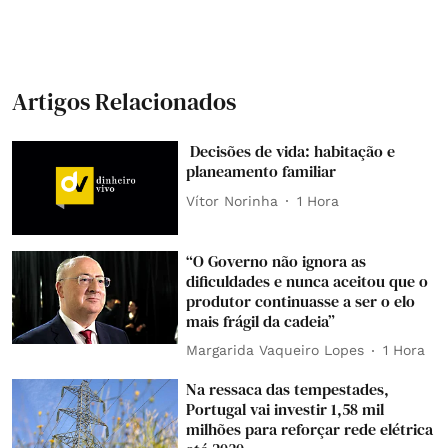
Artigos Relacionados
Decisões de vida: habitação e
planeamento familiar
Vítor Norinha
1 Hora
“O Governo não ignora as
dificuldades e nunca aceitou que o
produtor continuasse a ser o elo
mais frágil da cadeia”
Margarida Vaqueiro Lopes
1 Hora
Na ressaca das tempestades,
Portugal vai investir 1,58 mil
milhões para reforçar rede elétrica