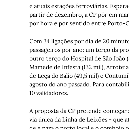
e atuais estações ferroviárias. Esper
partir de dezembro, a CP pôr em ma
por hora e por sentido entre Porto-
Com 34 ligações por dia de 20 minutos
passageiros por ano: um terço da pro
outro terço do Hospital de São João (
Mamede de Infesta (132 mil), Arroteia,
de Leça do Balio (49,5 mil) e Contum
agosto do ano passado. Para contabili
10 validadores.
A proposta da CP pretende começar a
via única da Linha de Leixões - que
de e para o porto local e o comboio o