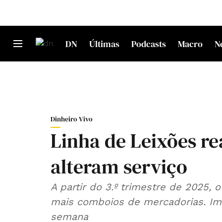
DN
Últimas
Podcasts
Macro
N
Dinheiro Vivo
Linha de Leixões r
alteram serviço
A partir do 3.º trimestre de 2025, 
mais comboios de mercadorias. Impl
semana