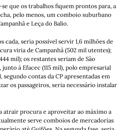
a-se que os trabalhos fiquem prontos para, a
rcha, pelo menos, um comboio suburbano
Campanhã e Leça do Balio.
 cada, seria possível servir 1,6 milhões de
cura viria de Campanhã (502 mil utentes);
444 mil); os restantes seriam de São
 junto à Efacec (115 mil), polo empresarial
il, segundo contas da CP apresentadas em
zar os passageiros, seria necessário instalar
 atrair procura e aproveitar ao máximo a
 atualmente serve comboios de mercadorias
perário até Guifões. Na segunda fase, seria