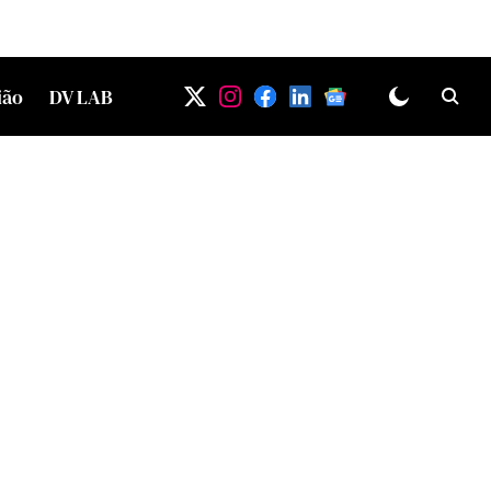
ião
DV LAB