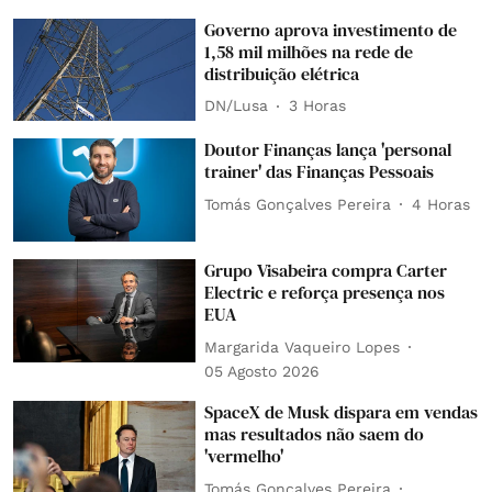
Governo aprova investimento de
1,58 mil milhões na rede de
distribuição elétrica
DN/Lusa
3 Horas
Doutor Finanças lança 'personal
trainer' das Finanças Pessoais
Tomás Gonçalves Pereira
4 Horas
Grupo Visabeira compra Carter
Electric e reforça presença nos
EUA
Margarida Vaqueiro Lopes
05 Agosto 2026
SpaceX de Musk dispara em vendas
mas resultados não saem do
'vermelho'
Tomás Gonçalves Pereira