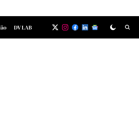
ião
DV LAB