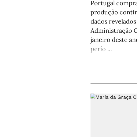
Portugal compra
produção continu
dados revelados 
Administração G
janeiro deste an
perío ...