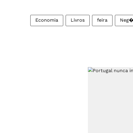
Economia
Livros
feira
Neg�