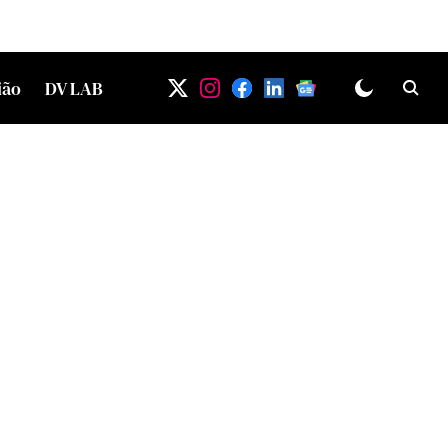
ião
DV LAB