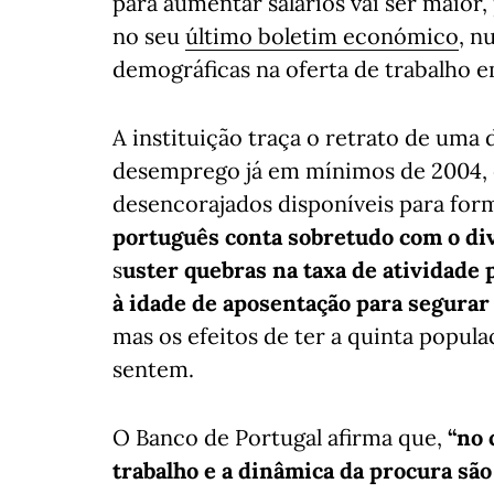
para aumentar salários vai ser maior,
no seu
último boletim económico
, n
demográficas na oferta de trabalho e
A instituição traça o retrato de uma 
desemprego já em mínimos de 2004, 
desencorajados disponíveis para fo
português conta sobretudo com o div
s
uster quebras na taxa de atividade 
à idade de aposentação para segurar
mas os efeitos de ter a quinta popul
sentem.
O Banco de Portugal afirma que,
“no 
trabalho e a dinâmica da procura sã