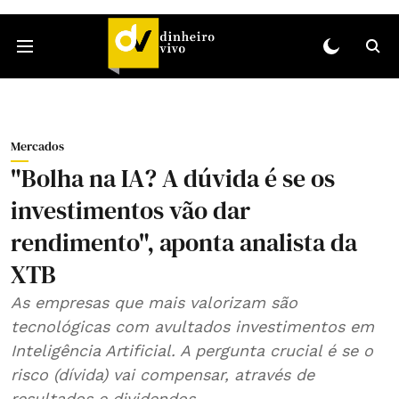
Mercados
"Bolha na IA? A dúvida é se os
investimentos vão dar
rendimento", aponta analista da
XTB
As empresas que mais valorizam são
tecnológicas com avultados investimentos em
Inteligência Artificial. A pergunta crucial é se o
risco (dívida) vai compensar, através de
resultados e dividendos.