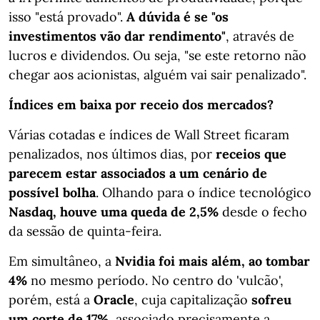
isso "está provado".
A dúvida é se "os
investimentos vão dar rendimento"
, através de
lucros e dividendos. Ou seja, "se este retorno não
chegar aos acionistas, alguém vai sair penalizado".
Índices em baixa por receio dos mercados?
Várias cotadas e índices de Wall Street ficaram
penalizados, nos últimos dias, por
receios que
parecem estar associados a um cenário de
possível bolha
. Olhando para o índice tecnológico
Nasdaq, houve uma queda de 2,5%
desde o fecho
da sessão de quinta-feira.
Em simultâneo, a
Nvidia foi mais além, ao tombar
4%
no mesmo período. No centro do 'vulcão',
porém, está a
Oracle
, cuja capitalização
sofreu
um corte de 17%
, associado precisamente a